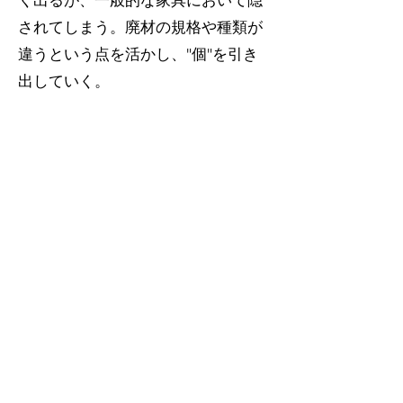
く出るが、一般的な家具において隠
されてしまう。廃材の規格や種類が
違うという点を活かし、"個"を引き
出していく
。
​"集合"を活かす
#美しい波
#大きい
#迫力
#温かみ
​木材を使用した建築物や家具には独
特の温かみや柔らかさを感じる。そ